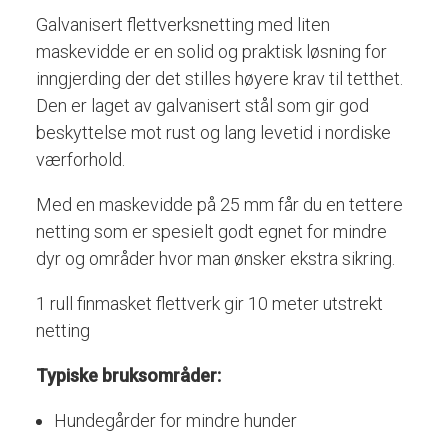
Galvanisert
flettverksnetting
med
liten
maskevidde
er
en
solid
og
praktisk
løsning
for
inngjerding
der
det
stilles
høyere
krav
til
tetthet.
Den
er
laget
av
galvanisert
stål
som
gir
god
beskyttelse
mot
rust
og
lang
levetid
i
nordiske
værforhold.
Med
en
maskevidde
på
25
mm
får
du
en
tettere
netting
som
er
spesielt
godt
egnet
for
mindre
dyr
og
områder
hvor
man
ønsker
ekstra
sikring.
1 rull finmasket flettverk gir 10 meter utstrekt
netting
Typiske
bruksområder:
Hundegårder
for
mindre
hunder