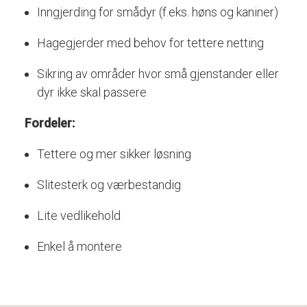
Inngjerding
for
smådyr (
f.
eks.
høns
og
kaniner)
Hagegjerder
med
behov
for
tettere
netting
Sikring
av
områder
hvor
små
gjenstander
eller
dyr
ikke
skal
passere
Fordeler:
Tettere
og
mer
sikker
løsning
Slitesterk
og
værbestandig
Lite
vedlikehold
Enkel
å
montere