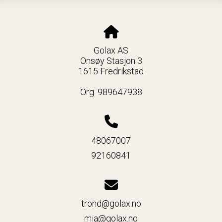
Golax AS
Onsøy Stasjon 3
1615 Fredrikstad
Org. 989647938
48067007
92160841
trond@golax.no
mia@golax.no