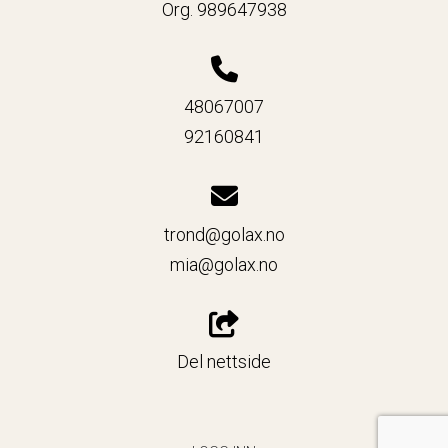
Org. 989647938
48067007
92160841
trond@golax.no
mia@golax.no
Del nettside